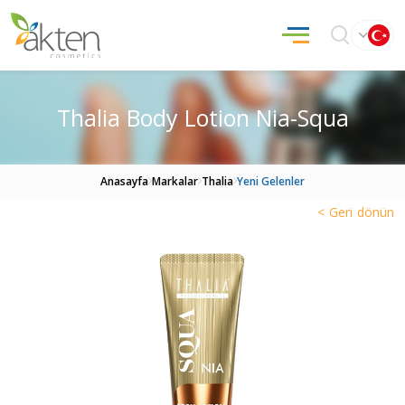
Thalia Body Lotion Nia-Squa
Anasayfa
Markalar
Thalia
Yeni Gelenler
< Geri dönün