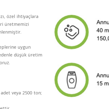
ı, özel ihtiyaçlara
ri üretmemizi
nlenmiştir.
leplerine uygun
nedenle düşük üretim
oruz.
n adet veya 2500 ton;
ettir.