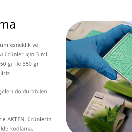
ama
um esneklik ve
vı ürünler için 3 ml
50 gr ile 350 gr
iriz.
şeleri doldurabilen
zle AKTEN, ürünlerin
ilde kodlama,