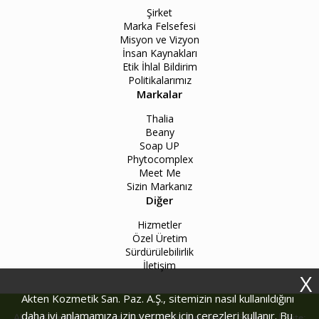
Şirket
Marka Felsefesi
Misyon ve Vizyon
İnsan Kaynakları
Etik İhlal Bildirim
Politikalarımız
Markalar
Thalia
Beany
Soap UP
Phytocomplex
Meet Me
Sizin Markanız
Diğer
Hizmetler
Özel Üretim
Sürdürülebilirlik
İletişim
X
Akten Kozmetik San. Paz. A.Ş., sitemizin nasıl kullanıldığını
daha iyi anlamamıza izin vermek için çerezleri kullanır. Bu
Akten Kozmetik San. Paz. A.Ş. © 2026. Tüm Hakları Saklıdır. | Site: