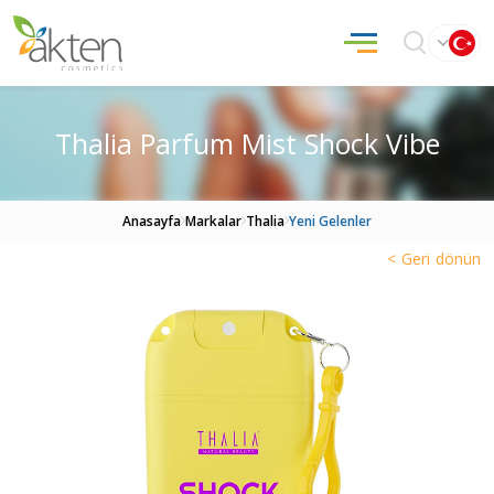
Thalia Parfum Mist Shock Vibe
Anasayfa
Markalar
Thalia
Yeni Gelenler
< Geri dönün