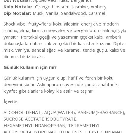
Kalp Notalar:
Orange blossom, Jasmine, Ambery
Dip Notalar:
Musk, Vanilla, Sandalwood, Caramel
Shock Vibe, fruity–floral koku ailesinin enerjik ve modern
ruhunu; elma, kırmızı meyveler ve bergamotun canlı açılışıyla
yansıtır. Portakal çiçeği ve yaseminin çiçeksi kalbi, amberli
dokunuşlarla daha sıcak ve çekici bir karakter kazanır. Dipte
misk, vanilya, sandal ağacı ve karamel; tende güçlü, kalıcı ve
dinamik bir iz bırakır.
Günlük kullanım için mi?
Günlük kullanım için uygun olup, hafif ve ferah bir koku
deneyimi sunar. Askı aparatı sayesinde çanta, anahtarlık,
kıyafet gibi alanlara kolaylıkla asılır ve taşınır.
İçerik:
ALCOHOL DENAT., AQUA(WATER), PARFUM(FRAGRANCE),
SUCROSE ACETATE ISOBUTYRATE,
HEXAMETHYLINDANOPYRAN, TETRAMETHYL
ACETYLOCTAHYDRONAPHTHALENES, HEXYL CINNAMAL,