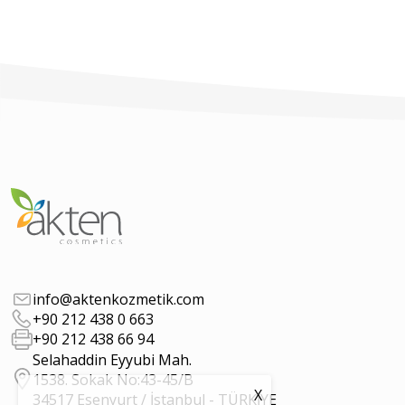
info@aktenkozmetik.com
+90 212 438 0 663
+90 212 438 66 94
Selahaddin Eyyubi Mah.
1538. Sokak No:43-45/B
X
34517 Esenyurt / İstanbul - TÜRKİYE